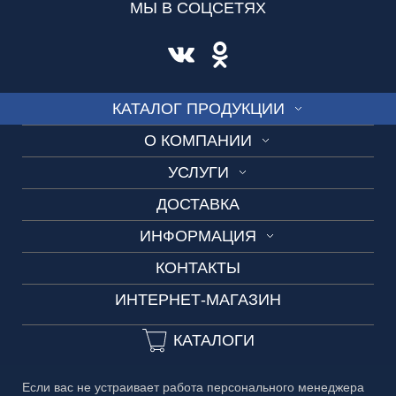
МЫ В СОЦСЕТЯХ
КАТАЛОГ ПРОДУКЦИИ
О КОМПАНИИ
СТЕКЛО
УСЛУГИ
О нас
ВИТРАЖ
ДОСТАВКА
Цветопроба
Производство
СКИНАЛИ
ИНФОРМАЦИЯ
Изготовление по шаблону
Новости
ДУШЕВЫЕ
КОНТАКТЫ
Технические условия
Вызов менеджера
3D-тур
ОГРАЖДЕНИЯ
ИНТЕРНЕТ-МАГАЗИН
Сроки изготовления
Замеры и консультации
3D-тур на производство
ДВЕРИ
Частые вопросы
КАТАЛОГИ
Разработка дизайн-проекта
Вакансии
ЗЕРКАЛА
Гарантия
Свой дизайн скинали
БАГЕТ
Если вас не устраивает работа персонального менеджера