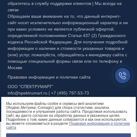
Публичная оферта
обратитесь в службу поддержки клиентов | Мы всегда на
МЕТАЛЛ
связи
Правовая информация
Обращаем ваше внимание на то, что данный интернет-
сайт носит исключительно информационный характер и ни
при каких условиях не является публичной офертой,
определяемой положениями Статьи 437 (2) Гражданского
кодекса Российской Федерации. Для получения подробной
информации о наличии и стоимости указанных товаров и
(или) услуг, пожалуйста, обращайтесь к менеджеру сайта с
помощью специальной формы связи или по телефону в
Москве
Заказать
Правовая информация и политики сайта
звонок//
ООО "СПЕКТРУМАРТ"
info@spektrumart.ru | +7 (495) 797-
5
3-73
Мы используем файлы cookie и сервисы веб-аналитики
(Яндекс.Метрика, Comagic) для сбора статистики, анализа
посещаемости и улучшения работы сайта. Продолжая использовать
сайт, вы даете согласие на обработку данных в указанных целях.
Подробнее о том, какие данные собираются и как они используются,
вы можете ознакомиться в разделе
Правовая информация и политики
Остались вопросы?
сайта
Позвоните нам!