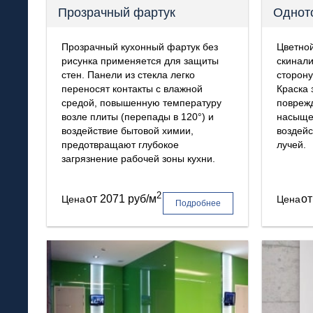
Прозрачный фартук
Однот
Прозрачный кухонный фартук без
Цветной
рисунка применяется для защиты
скинали
стен. Панели из стекла легко
сторону
переносят контакты с влажной
Краска
средой, повышенную температуру
поврежд
возле плиты (перепады в 120°) и
насыще
воздействие бытовой химии,
воздей
предотвращают глубокое
лучей.
загрязнение рабочей зоны кухни.
2
от
2071 руб/м
о
Цена
Цена
Подробнее