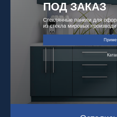
ПОД ЗАКАЗ
Стеклянные панели для офор
из стекла мировых производи
Приме
Ката