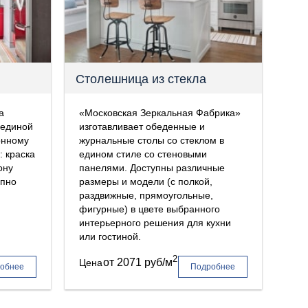
Столешница из стекла
а
«Московская Зеркальная Фабрика»
 единой
изготавливает обеденные и
онному
журнальные столы со стеклом в
 краска
едином стиле со стеновыми
ону
панелями. Доступны различные
упно
размеры и модели (с полкой,
раздвижные, прямоугольные,
фигурные) в цвете выбранного
интерьерного решения для кухни
или гостиной.
2
от
2071 руб/м
Цена
обнее
Подробнее