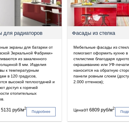
ы для радиаторов
Фасады из стелка
ные экраны для батареи от
Мебельные фасады из стекл
вской Зеркальной Фабрики»
помогают оформить кухню в
ливаются из закаленного
стилистике благодаря однот
толщиной 8 мм. Изделия
окрашиванию или УФ-печати:
вы к температурным
наносится на обратную стор
ам в 120 градусов,
панели ровным слоем (дост
тся высокой теплоотдачей и
2.000 оттенков);
ют доступ к горячей
ости отопительных
в.
2
2
т
5131 руб/м
от
6809 руб/м
Цена
Подробнее
Подр