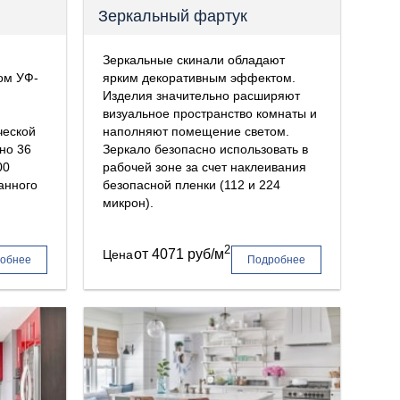
Зеркальный фартук
Зеркальные скинали обладают
ом УФ-
ярким декоративным эффектом.
Изделия значительно расширяют
визуальное пространство комнаты и
ческой
наполняют помещение светом.
но 36
Зеркало безопасно использовать в
00
рабочей зоне за счет наклеивания
анного
безопасной пленки (112 и 224
микрон).
2
от
4071 руб/м
Цена
обнее
Подробнее