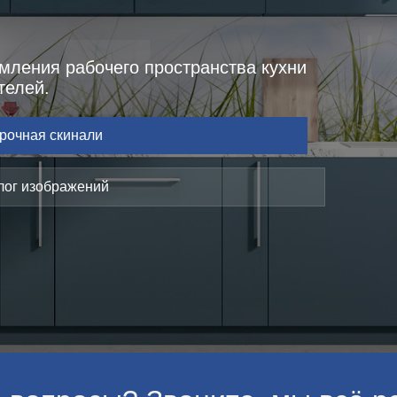
мления рабочего пространства кухни
телей.
рочная скинали
лог изображений