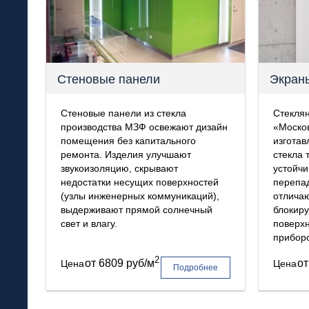
Стеновые панели
Экран
Стеновые панели из стекла
Стеклян
производства МЗФ освежают дизайн
«Моско
помещения без капитального
изготав
ремонта. Изделия улучшают
стекла 
звукоизоляцию, скрывают
устойчи
недостатки несущих поверхностей
перепад
(узлы инженерных коммуникаций),
отличаю
выдерживают прямой солнечный
блокиру
свет и влагу.
поверхн
приборо
2
от
6809 руб/м
о
Цена
Цена
Подробнее