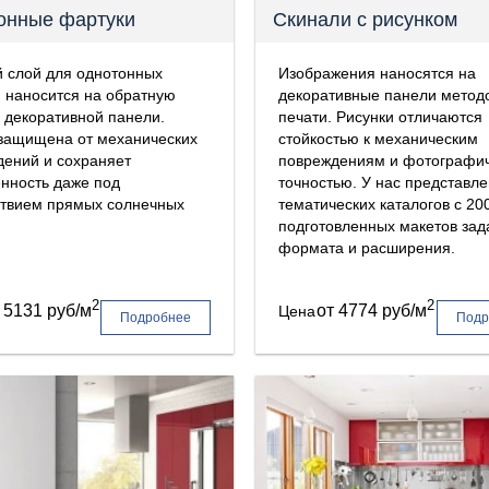
онные фартуки
Скинали с рисунком
 слой для однотонных
Изображения наносятся на
 наносится на обратную
декоративные панели метод
 декоративной панели.
печати. Рисунки отличаются
 защищена от механических
стойкостью к механическим
ений и сохраняет
повреждениям и фотографи
нность даже под
точностью. У нас представле
ствием прямых солнечных
тематических каталогов с 20
подготовленных макетов зад
формата и расширения.
2
2
т
5131 руб/м
от
4774 руб/м
Цена
Подробнее
Подр