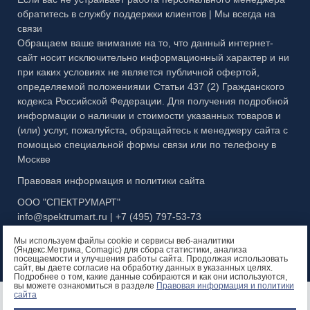
Публичная оферта
обратитесь в службу поддержки клиентов | Мы всегда на
МЕТАЛЛ
связи
Правовая информация
Обращаем ваше внимание на то, что данный интернет-
сайт носит исключительно информационный характер и ни
при каких условиях не является публичной офертой,
определяемой положениями Статьи 437 (2) Гражданского
кодекса Российской Федерации. Для получения подробной
информации о наличии и стоимости указанных товаров и
(или) услуг, пожалуйста, обращайтесь к менеджеру сайта с
помощью специальной формы связи или по телефону в
Москве
Правовая информация и политики сайта
ООО "СПЕКТРУМАРТ"
info@spektrumart.ru | +7 (495) 797-
5
3-73
Мы используем файлы cookie и сервисы веб-аналитики
(Яндекс.Метрика, Comagic) для сбора статистики, анализа
посещаемости и улучшения работы сайта. Продолжая использовать
сайт, вы даете согласие на обработку данных в указанных целях.
Подробнее о том, какие данные собираются и как они используются,
вы можете ознакомиться в разделе
Правовая информация и политики
Остались вопросы?
сайта